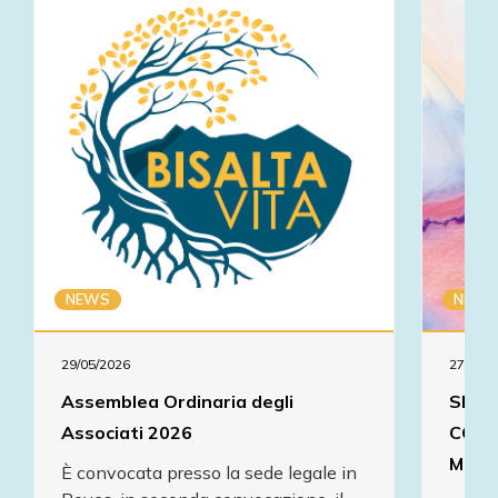
NEWS
NEWS
29/05/2026
27/01/2
Assemblea Ordinaria degli
SERA
Associati 2026
CON 
MENT
È convocata presso la sede legale in