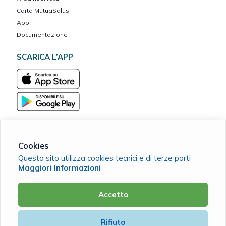
Carta MutuaSalus
App
Documentazione
SCARICA L’APP
Cookies
Bisalta Vita ETS
Questo sito utilizza cookies tecnici e di terze parti
C.F. 96103880041 |
Cookie Policy
|
Privacy Policy
Maggiori Informazioni
Accetto
Powered by
Rifiuto