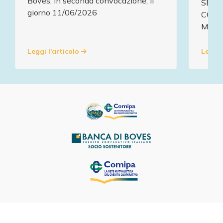
Boves, in seconda convocazione, il
SERA
giorno 11/06/2026
CON 
MENT
Leggi l'articolo
Leggi 