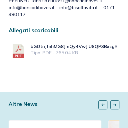
PER INFO: fabrizio.dutto91@bancadiboves.it
info@bancadiboves.it info@bisaltavita.it 0171
380117
Allegati scaricabili
bGDtnJtnhMG8JmQy4VwJiU8QP3BxzgR29e
Tipo: PDF - 765.04 KB
Altre News